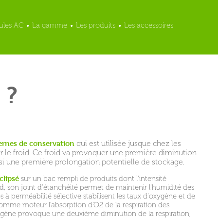
ules AC
•
La gamme
•
Les produits
•
Les accessoires
 ?
ernes de conservation
qui est utilisée jusque chez les
r le froid. Ce froid va provoquer une première diminution
insi une première prolongation potentielle de stockage.
clipsé
sur un bac rempli de produits dont l'intensité
roid, son joint d'étanchéité permet de maintenir l’humidité des
à perméabilité sélective stabilisent les taux d'oxygène et de
 comme moteur l’absorption d’O2 de la respiration des
ygène provoque une deuxième diminution de la respiration,