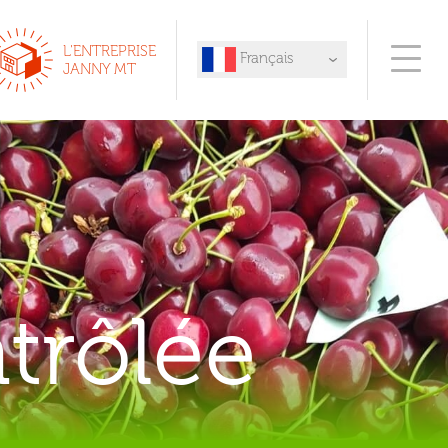
L'ENTREPRISE
Français
JANNY MT
English
Español
Deutsch
Italiano
Türk
trôlée