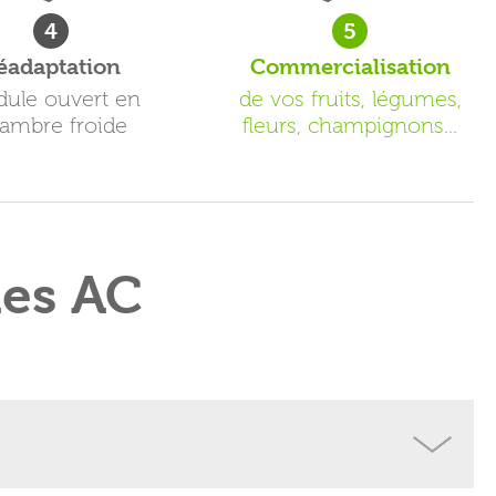
4
5
éadaptation
Commercialisation
ule ouvert en
de vos fruits, légumes,
ambre froide
fleurs, champignons...
les AC