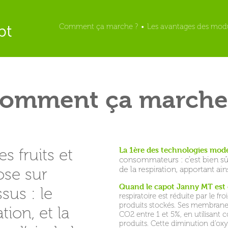
pt
Comment ça marche ?
•
Les avantages des mod
omment ça marche
s fruits et
La 1ère des technologies mod
consommateurs : c’est bien sû
ose sur
de la respiration, apportant a
Quand le capot Janny MT est 
sus : le
respiratoire est réduite par le f
produits stockés. Ses membranes 
tion, et la
CO2 entre 1 et 5%, en utilisant
produits. Cette diminution d’ox