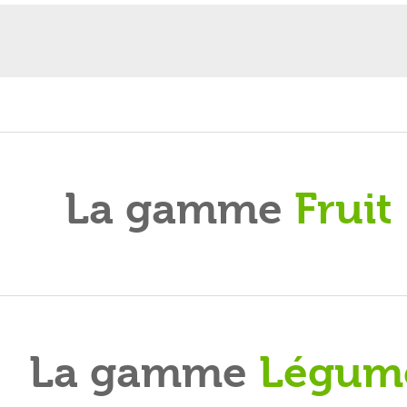
t économique majeur à décaler leurs ventes jusqu’à la saison hau
 fin septembre leur production du mois d’aout.
nt les quantités nécessaires aux besoins du marché, et gardez le 
ion combinant une telle flexibilité de déstockage avec les durées d
de l’expérience de nos clients. Mais si nous voulions être exhaustifs
produits successivement lors d’une même saison, permet à certain
planches de cultures, de simplifier leurs itinéraires techniques, de f
nt dans le montage de votre projet de conservation !
La gamme
Fruit
La gamme
Légum