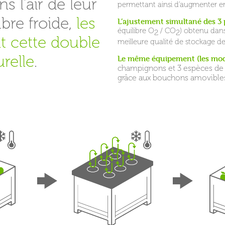
s l’air de leur
permettant ainsi d’augmenter e
bre froide,
les
L’ajustement simultané des 3 p
équilibre O
/ CO
) obtenu dans
2
2
 cette double
meilleure qualité de stockage de
relle
.
Le même équipement (les mod
champignons et 3 espèces de f
grâce aux bouchons amovibles 