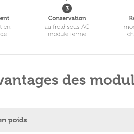
3
ment
Conservation
R
t en
au froid sous AC
mod
ide
module fermé
ch
vantages des modu
en poids