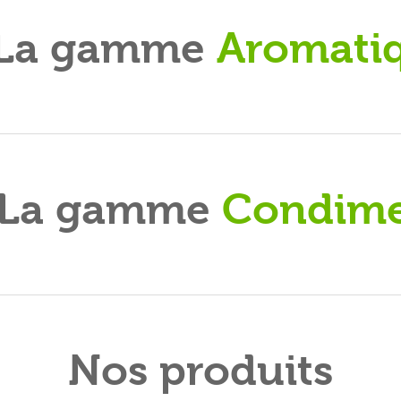
La gamme
Aromati
La gamme
Condim
Nos produits