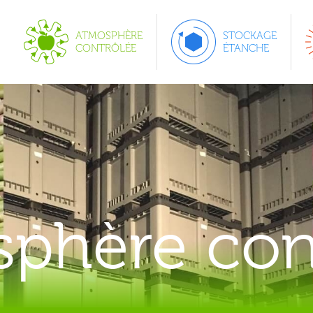
ATMOSPHÈRE
STOCKAGE
CONTRÔLÉE
ÉTANCHE
phère con