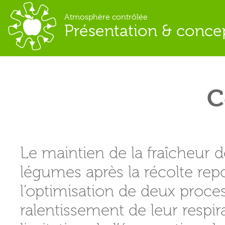
Atmosphère contrôlée
Présentation & conce
C
Le maintien de la fraîcheur de
légumes après la récolte rep
l’optimisation de deux proces
ralentissement de leur respira