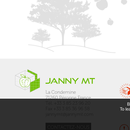
La Condemine
71260 Péronne France
Tél. +33 3 85 23 96 20
B
Fax +33 3 85 36 96 58
To le
jannymt@jannymt.com
CONTACTEZ-NOUS