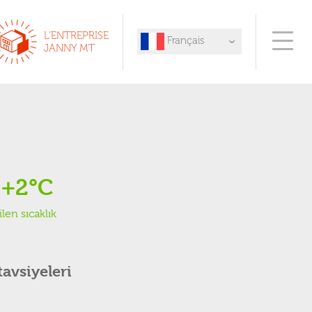
L'ENTREPRISE
Français
JANNY MT
English
Español
Deutsch
Italiano
Türk
+2°C
len sıcaklık
tavsiyeleri