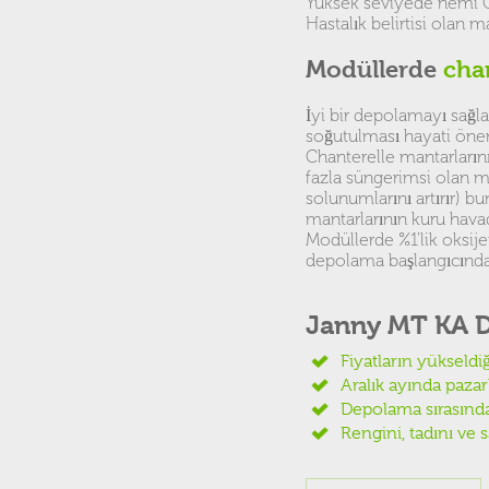
Yüksek seviyede nemi O
Hastalık belirtisi olan 
Modüllerde
cha
İyi bir depolamayı sağla
soğutulması hayati önemd
Chanterelle mantarların
fazla süngerimsi olan 
solunumlarını artırır) b
mantarlarının kuru havad
Modüllerde %1'lik oksij
depolama başlangıcında)
Janny MT KA D
Fiyatların yükseldi
Aralık ayında paz
Depolama sırasında
Rengini, tadını ve s