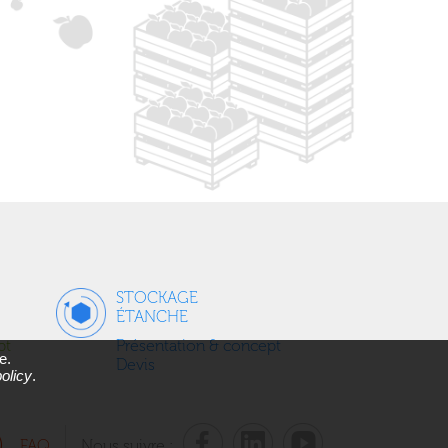
STOCKAGE
ÉTANCHE
pt
Présentation & concept
e.
Devis
olicy
.
FAQ
Nous suivre :