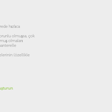
rede hızlıca
zorunlu olmuşsa, çok
lmuş olmaları
hanterelle
erinin (özellikle
uşturun