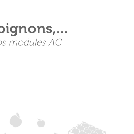
pignons,...
nos modules AC