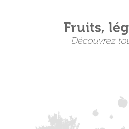
Fruits, lé
Découvrez tou