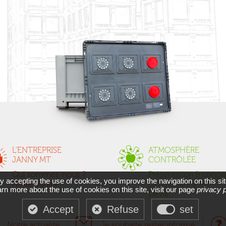
L'ENTREPRISE
ATMOSPHÈRE
JANNY MT
CONTRÔLÉE
Qui sommes-nous ?
Présentation & conce
y accepting the use of cookies, you improve the navigation on this sit
Notre équipe
La R&D Janny MT
arn more about the use of cookies on this site, visit our page
privacy p
Devis
Accept
Refuse
set
Notre actualité
Je souhaite rester informé