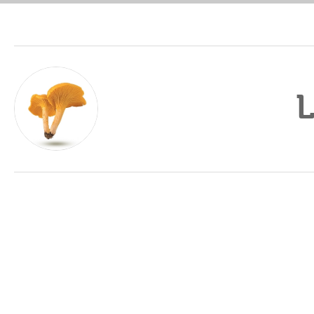
girolle
girolle