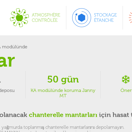
ATMOSPHÈRE
STOCKAGE
CONTRÔLÉE
ÉTANCHE
 modülünde
ar
n
50 gün
 deposu
KA modülünde koruma Janny
Öneri
MT
polanacak
chanterelle mantarları
için hasat 
yağmurda toplanmış chanterelle mantarlarını depolamayın.