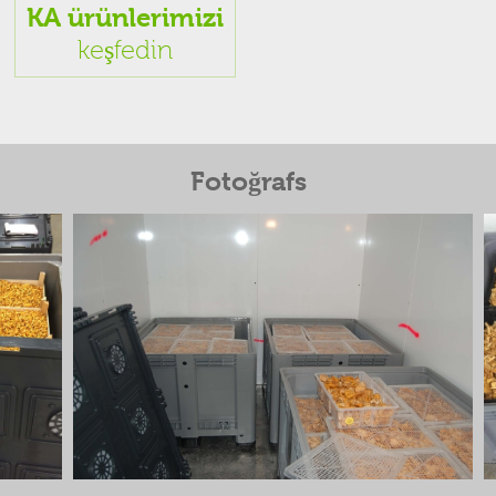
KA ürünlerimizi
keşfedin
Fotoğrafs