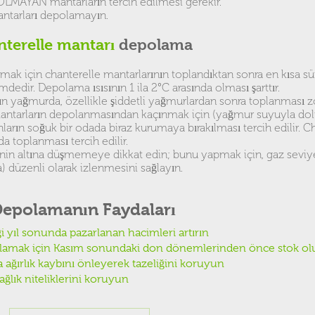
LMAYAN mantarların tercih edilmesi gerekir.
mantarları depolamayın.
nterelle mantarı
depolama
mak için chanterelle mantarlarının toplandıktan sonra en kısa sü
edir. Depolama ısısının 1 ila 2°C arasında olması şarttır.
ın yağmurda, özellikle şiddetli yağmurlardan sonra toplanması 
mantarların depolanmasından kaçınmak için (yağmur suyuyla do
unların soğuk bir odada biraz kurumaya bırakılması tercih edilir. C
a toplanması tercih edilir.
enin altına düşmemeye dikkat edin; bunu yapmak için, gaz seviyel
 düzenli olarak izlenmesini sağlayın.
epolamanın Faydaları
ği yıl sonunda pazarlanan hacimleri artırın
arlamak için Kasım sonundaki don dönemlerinden önce stok ol
 ağırlık kaybını önleyerek tazeliğini koruyun
ağlık niteliklerini koruyun